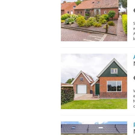
S
A
k
V
e
o