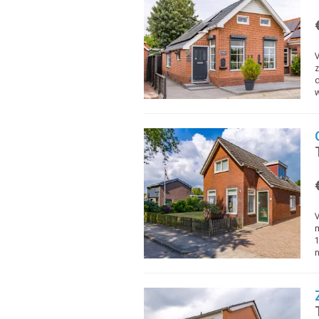
V
z
V
m
1
n