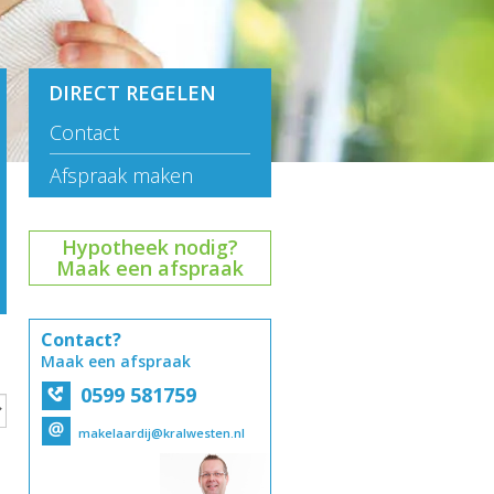
DIRECT REGELEN
Contact
Afspraak maken
Hypotheek nodig?
Maak een afspraak
Contact?
Maak een afspraak
0599 581759
makelaardij@kralwesten.nl