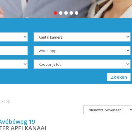
Zoeken
e koop
Avébéweg 19
TER APELKANAAL