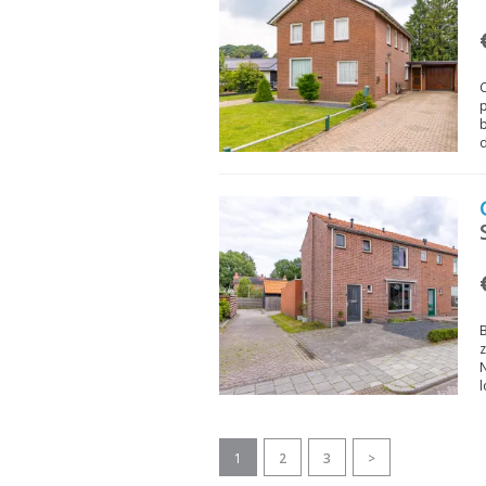
C
p
b
B
z
1
2
3
>