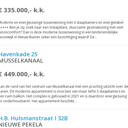
€ 335.000,- k.k.
Moderne en energiezuinige tussenwoning met 4 slaapkamers en energielabel
++++ Ben je op zoek naar een instapklare, duurzame gezinswoning met veel
wooncomfort? Dan is deze moderne tussenwoning in een kindvriendelijke
oonwijk in Nieuw-Buinen zeker een bezichtiging waard! De…
Havenkade 25
MUSSELKANAAL
€ 449.000,- k.k.
an de rand van het centrum van Musselkanaal met een prachtig uitzicht over d
aven. Dit moderne appartement is voorzien van maar liefst 3 slaapkamers en
en ruim balkon. Het complex is gebouwd in 2021 en is daardoor energiezuinig
en onderhoudsarm. Het appartement beschikt…
H.B. Hulsmanstraat I 32B
NIEUWE PEKELA