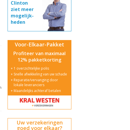
Clinton
ziet meer
mogelijk-
heden
Voor-Elkaar-Pakket
Profiteer van maximaal
12% pakketkorting
1 overzichtelijke polis
Snelle afwikkeling van uw schade
Reparatie/vervanging door
lokale leveranciers
n
Maandelijks achteraf betalen
Uw verzekeringen
goed voor elkaar?