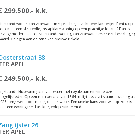
€ 299.500,- k.k.
rijstaand wonen aan vaarwater met prachtig uitzicht over landerijen Bent u op
oek naar een sfeervolle, instapklare woning op een prachtige locatie? Dan is
deze gemoderniseerde vrijstaande woning aan vaarwater zeker een bezichtigin
waard. Gelegen aan de rand van Nieuwe Pekela…
Oosterstraat 88
TER APEL
€ 249.500,- k.k.
rijstaande kluswoning aan vaarwater met royale tuin en eindeloze
ogelijkheden Op een ruim perceel van 1364 m² ligt deze vrijstaande woning uit
935, omgeven door rust, groen en water. Een unieke kans voor wie op zoek is
aar een woning met karakter, volop ruimte en de…
Zanglijster 26
TER APEL