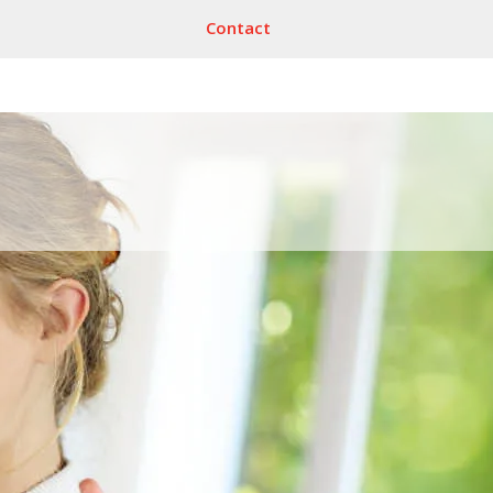
Contact
Reizen
Reisverzekering +
annuleringsverzekering
r-