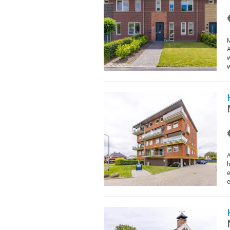
A
w
A
h
e