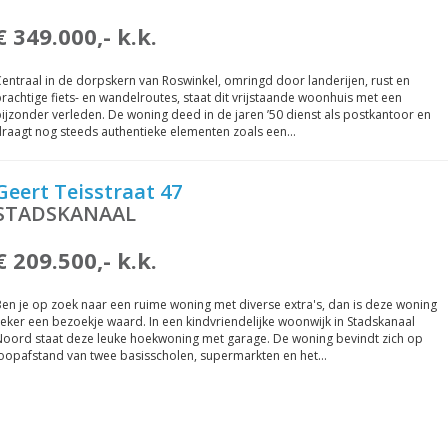
€ 349.000,- k.k.
entraal in de dorpskern van Roswinkel, omringd door landerijen, rust en
rachtige fiets- en wandelroutes, staat dit vrijstaande woonhuis met een
ijzonder verleden. De woning deed in de jaren ’50 dienst als postkantoor en
draagt nog steeds authentieke elementen zoals een…
Geert Teisstraat 47
STADSKANAAL
€ 209.500,- k.k.
en je op zoek naar een ruime woning met diverse extra's, dan is deze woning
eker een bezoekje waard. In een kindvriendelijke woonwijk in Stadskanaal
Noord staat deze leuke hoekwoning met garage. De woning bevindt zich op
loopafstand van twee basisscholen, supermarkten en het…