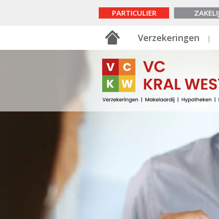
PARTICULIER
ZAKELI
Verzekeringen
Uw gezin
Aansprakelijkheidsverz
Rechtsbijstandsverzeke
Gezinsongevallenverze
Zorgverzekering
Uitvaartverzekering
Uitvaartkostenmeter
Verzekeringsbrochur