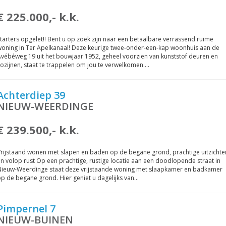
€ 225.000,- k.k.
tarters opgelet!! Bent u op zoek zijn naar een betaalbare verrassend ruime
woning in Ter Apelkanaal! Deze keurige twee-onder-een-kap woonhuis aan de
vébéweg 19 uit het bouwjaar 1952, geheel voorzien van kunststof deuren en
ozijnen, staat te trappelen om jou te verwelkomen.…
Achterdiep 39
NIEUW-WEERDINGE
€ 239.500,- k.k.
rijstaand wonen met slapen en baden op de begane grond, prachtige uitzichte
n volop rust Op een prachtige, rustige locatie aan een doodlopende straat in
Nieuw-Weerdinge staat deze vrijstaande woning met slaapkamer en badkamer
p de begane grond. Hier geniet u dagelijks van…
Pimpernel 7
NIEUW-BUINEN