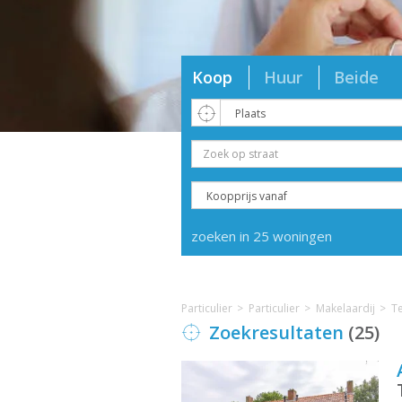
Koop
Huur
Beide
zoeken in 25 woningen
Particulier
Particulier
Makelaardij
T
Zoekresultaten
(25)