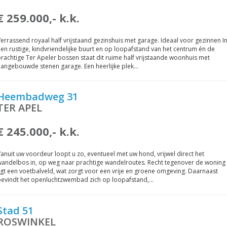
€ 259.000,- k.k.
errassend royaal half vrijstaand gezinshuis met garage. Ideaal voor gezinnen I
en rustige, kindvriendelijke buurt en op loopafstand van het centrum én de
rachtige Ter Apeler bossen staat dit ruime half vrijstaande woonhuis met
aangebouwde stenen garage. Een heerlijke plek…
Heembadweg 31
TER APEL
€ 245.000,- k.k.
anuit uw voordeur loopt u zo, eventueel met uw hond, vrijwel direct het
wandelbos in, op weg naar prachtige wandelroutes. Recht tegenover de woning
igt een voetbalveld, wat zorgt voor een vrije en groene omgeving. Daarnaast
bevindt het openluchtzwembad zich op loopafstand,…
Stad 51
ROSWINKEL