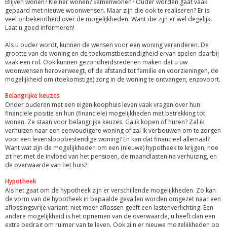
Blijven wonen? Kleiner wonen? Samenwonen? Ouder worden gaat vaak
gepaard met nieuwe woonwensen. Maar zijn die ook te realiseren? Er is
veel onbekendheid over de mogelijkheden. Want die zijn er wel degelijk.
Laat u goed informeren!
Als u ouder wordt, kunnen de wensen voor een woning veranderen. De
grootte van de woning en de toekomstbestendigheid ervan spelen daarbij
vaak een rol. Ook kunnen gezondheidsredenen maken dat u uw
woonwensen heroverweegt, of de afstand tot familie en voorzieningen, de
mogelijkheid om (toekomstige) zorg in de woning te ontvangen, enzovoort.
Belangrijke keuzes
Onder ouderen met een eigen koophuis leven vaak vragen over hun
financiële positie en hun (financiële) mogelijkheden met betrekking tot
wonen. Ze staan voor belangrijke keuzes. Ga ik kopen of huren? Zal ik
verhuizen naar een eenvoudigere woning of zal ik verbouwen om te zorgen
voor een levensloopbestendige woning? En kan dat financieel allemaal?
Want wat zijn de mogelijkheden om een (nieuwe) hypotheek te krijgen, hoe
zit het met de invloed van het pensioen, de maandlasten na verhuizing, en
de overwaarde van het huis?
Hypotheek
Als het gaat om de hypotheek zijn er verschillende mogelijkheden. Zo kan
de vorm van de hypotheek in bepaalde gevallen worden omgezet naar een
aflossingsvrije variant: niet meer aflossen geeft een lastenverlichting. Een
andere mogelijkheid is het opnemen van de overwaarde, u heeft dan een
extra bedrag om ruimer van te leven. Ook zijn er nieuwe mogelijkheden op