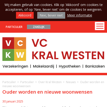
Wij maken gebruik van cookies. Klik op 'Akkoord' om cookies te
accepteren, of op 'Nee, liever niet' om de cookies te weigeren.
Akkoord
Nee, liever niet
Meer informatie
PARTICULIER
ZAKELIJK
Particulier
Particulier
Over Kral Westen
Nieuws
Ouder worden en
nieuwe woonwensen
Ouder worden en nieuwe woonwensen
30 januari 2025