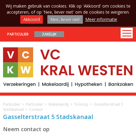
Wij maken gebruik van cookies. Klik op 'Akkoord' om cookies te
accepteren, of op 'Nee, liever niet' om de cookies te weigeren.
Akkoord
Nee, liever niet
Meer informatie
PARTICULIER
ZAKELIJK
Particulier
Particulier
Makelaardij
Te koop
Gasselterstraat 5
Stadskanaal
Contact
Gasselterstraat 5 Stadskanaal
Neem contact op