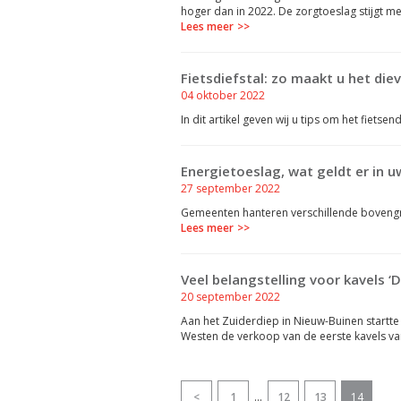
hoger dan in 2022. De zorgtoeslag stijgt m
Lees meer
Fietsdiefstal: zo maakt u het diev
04 oktober 2022
In dit artikel geven wij u tips om het fietse
Energietoeslag, wat geldt er in 
27 september 2022
Gemeenten hanteren verschillende bovengre
Lees meer
Veel belangstelling voor kavels ‘D
20 september 2022
Aan het Zuiderdiep in Nieuw-Buinen startt
Westen de verkoop van de eerste kavels van
<
1
...
12
13
14