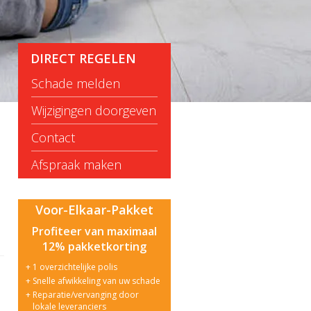
DIRECT REGELEN
Schade melden
Wijzigingen doorgeven
Contact
Afspraak maken
Voor-Elkaar-Pakket
Profiteer van maximaal
12% pakketkorting
1 overzichtelijke polis
Snelle afwikkeling van uw schade
Reparatie/vervanging door
lokale leveranciers