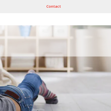
Contact
Reizen
Reisverzekering +
annuleringsverzekering
r-