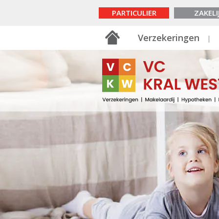
PARTICULIER
ZAKELI
Verzekeringen
Uw gezin
Aansprakelijkheidsverz
Rechtsbijstandsverzeke
Gezinsongevallenverze
Zorgverzekering
Uitvaartverzekering
Uitvaartkostenmeter
Verzekeringsbrochur