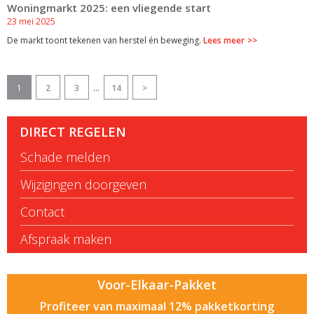
Woningmarkt 2025: een vliegende start
23 mei 2025
De markt toont tekenen van herstel én beweging.
Lees meer
1
2
3
...
14
>
DIRECT REGELEN
Schade melden
Wijzigingen doorgeven
Contact
Afspraak maken
Voor-Elkaar-Pakket
Profiteer van maximaal 12% pakketkorting