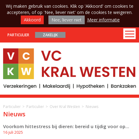
Wij maken gebruik van cookies. Klik op 'Akkoord' om cookies te
accepteren, of op 'Nee, liever niet' om de cookies te weigeren.
Akkoord
Nee, liever niet
Meer informatie
PARTICULIER
ZAKELIJK
Particulier
Particulier
Over Kral Westen
Nieuws
Nieuws
Voorkom hittestress bij dieren: bereid u tijdig voor op…
16 juli 2025