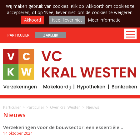
Wij maken gebruik van cookies. Klik op 'Akkoord' om cookies te
accepteren, of op 'Nee, liever niet' om de cookies te weigeren.
Akkoord
Nee, liever niet
Meer informatie
PARTICULIER
ZAKELIJK
Particulier
Particulier
Over Kral Westen
Nieuws
Nieuws
Verzekeringen voor de bouwsector: een essentiële…
14 oktober 2024