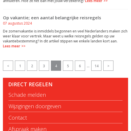
annuleren. Hoe zit het dan met jouw verzekering?
Lees meer
Op vakantie; een aantal belangrijke reisregels
07 augustus 2024
De zomervakantie is inmiddels begonnen en veel Nederlanders maken zich
weer klaar voor vertrek. Maar weet u welke reisregels gelden op uw
vakantiebestemming? In dit artikel stippen we enkele landen kort aan.
Lees meer
<
1
2
3
4
5
6
...
14
>
DIRECT REGELEN
Schade melden
Wijzigingen doorgeven
Contact
Afspraak maken